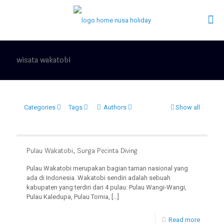
wisata wakatobi
Categories
Tags
Authors
Show all
Pulau Wakatobi, Surga Pecinta Diving
Pulau Wakatobi merupakan bagian taman nasional yang
ada di Indonesia. Wakatobi sendiri adalah sebuah
kabupaten yang terdiri dari 4 pulau: Pulau Wangi-Wangi,
Pulau Kaledupa, Pulau Tomia,
[…]
Read more