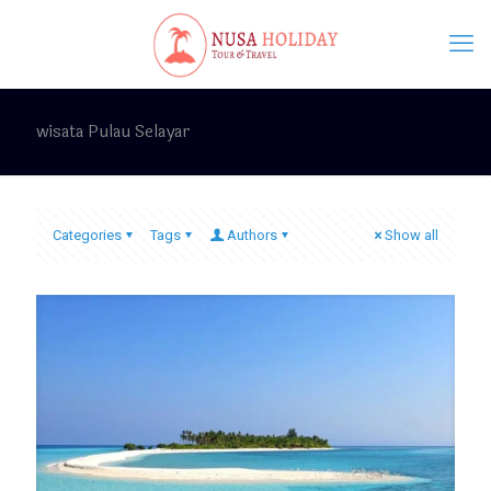
wisata Pulau Selayar
Categories
Tags
Authors
Show all