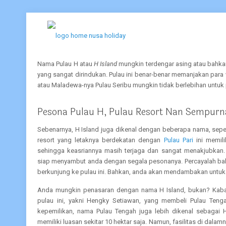
Nama Pulau H atau
H Island
mungkin terdengar asing atau bahka
yang sangat dirindukan. Pulau ini benar-benar memanjakan para
atau Maladewa-nya Pulau Seribu mungkin tidak berlebihan untuk p
Pesona Pulau H, Pulau Resort Nan Sempurn
Sebenarnya, H Island juga dikenal dengan beberapa nama, sepe
resort yang letaknya berdekatan dengan
Pulau Pari
ini memili
sehingga keasriannya masih terjaga dan sangat menakjubkan.
siap menyambut anda dengan segala pesonanya. Percayalah ba
berkunjung ke pulau ini. Bahkan, anda akan mendambakan untuk 
Anda mungkin penasaran dengan nama H Island, bukan? Kabarny
pulau ini, yakni Hengky Setiawan, yang membeli Pulau Teng
kepemilikan, nama Pulau Tengah juga lebih dikenal sebagai H 
memiliki luasan sekitar 10 hektar saja. Namun, fasilitas di dalam