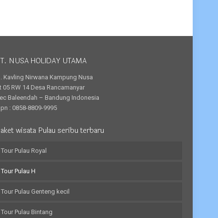
T. NUSA HOLIDAY UTAMA
l. Kavling Nirwana Kampung Nusa
t 05 RW 14 Desa Rancamanyar
ec Baleendah – Bandung Indonesia
lpn : 0858-8809-9995
aket wisata Pulau seribu terbaru
Tour Pulau Royal
Tour Pulau H
Tour Pulau Genteng kecil
Tour Pulau Bintang