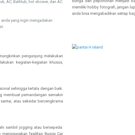
bunga dan pepohonan menjadi bac
uk, AC, Bathtub, hot shower, dan AC
memiliki hobby fotografi, jangan l
anda bisa mengabadikan setiap bagi
tuk anda yang ingin mengadakan
ri.
memungkinkan pengunjung melakukan
elakukan kegiatan-kegiatan khusus,
esional sehingga tertata dengan baik.
ang membuat pemandangan semakin
an santai, atau sekedar bercengkrama
jahi sambil jogging atau bersepeda.
a menggunakan fasilitas Buggy Car