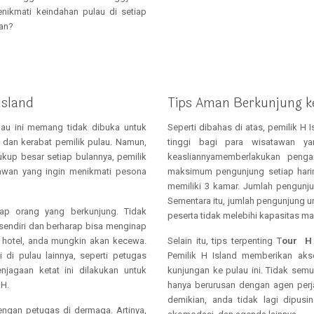
enikmati keindahan pulau di setiap
kan?
Island
Tips Aman Berkunjung ke
ulau ini memang tidak dibuka untuk
Seperti dibahas di atas, pemilik H 
 dan kerabat pemilik pulau. Namun,
tinggi bagi para wisatawan ya
kup besar setiap bulannya, pemilik
keasliannyamemberlakukan penga
awan yang ingin menikmati pesona
maksimum pengunjung setiap harinya
memiliki 3 kamar. Jumlah pengunj
Sementara itu, jumlah pengunjung u
iap orang yang berkunjung. Tidak
peserta tidak melebihi kapasitas m
 sendiri dan berharap bisa menginap
 hotel, anda mungkin akan kecewa.
Selain itu, tips terpenting T
our H 
di pulau lainnya, seperti petugas
Pemilik H Island memberikan aks
jagaan ketat ini dilakukan untuk
kunjungan ke pulau ini. Tidak semu
 H.
hanya berurusan dengan agen perj
demikian, anda tidak lagi dipus
ngan petugas di dermaga. Artinya,