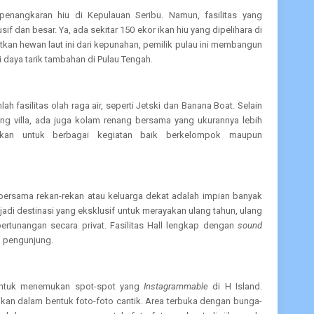
penangkaran hiu di Kepulauan Seribu. Namun, fasilitas yang
if dan besar. Ya, ada sekitar 150 ekor ikan hiu yang dipelihara di
atkan hewan laut ini dari kepunahan, pemilik pulau ini membangun
i daya tarik tambahan di Pulau Tengah.
h fasilitas olah raga air, seperti Jetski dan Banana Boat. Selain
ng villa, ada juga kolam renang bersama yang ukurannya lebih
tkan untuk berbagai kegiatan baik berkelompok maupun
bersama rekan-rekan atau keluarga dekat adalah impian banyak
jadi destinasi yang eksklusif untuk merayakan ulang tahun, ulang
pertunangan secara privat. Fasilitas Hall lengkap dengan
sound
n pengunjung.
 untuk menemukan spot-spot yang
Instagrammable
di H Island.
ikan dalam bentuk foto-foto cantik. Area terbuka dengan bunga-