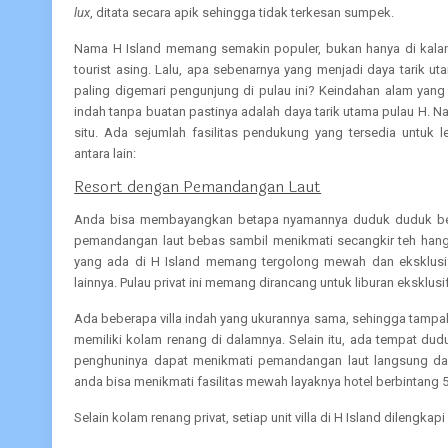
lux
, ditata secara apik sehingga tidak terkesan sumpek.
Nama H Island memang semakin populer, bukan hanya di kalang
tourist asing. Lalu, apa sebenarnya yang menjadi daya tarik ut
paling digemari pengunjung di pulau ini? Keindahan alam yan
indah tanpa buatan pastinya adalah daya tarik utama pulau H. N
situ. Ada sejumlah fasilitas pendukung yang tersedia untuk 
antara lain:
Resort dengan Pemandangan Laut
Anda bisa membayangkan betapa nyamannya duduk duduk ber
pemandangan laut bebas sambil menikmati secangkir teh hangat a
yang ada di H Island memang tergolong mewah dan eksklusif d
lainnya. Pulau privat ini memang dirancang untuk liburan eksklus
Ada beberapa villa indah yang ukurannya sama, sehingga tampak ber
memiliki kolam renang di dalamnya. Selain itu, ada tempat du
penghuninya dapat menikmati pemandangan laut langsung dari 
anda bisa menikmati fasilitas mewah layaknya hotel berbintang 5 
Selain kolam renang privat, setiap unit villa di H Island dilengkapi 