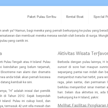
Paket Pulau Seribu
Rental Boat
Special 
n aneh ya? Namun, bagi mereka yang pernah berkunjung ke pulau yang berad
 wisatawan dan membuat mereka merasa seolah-olah berada di surga. Mungkin 
ulau yang cantik ini.
a
Aktivitas Wisata Terfavor
rti Pulau Tengah atau
H Island
. Pulau
Berbeda dengan pulau lainnya, H 
ki keindahan yang belum terjamah,
sunset
di sore hari maupun
sunri
 Eksotisme nan alami dan dramatis
sepanjang pantai nan indah dan be
hwa anda tidak akan pernah kecewa
menyambut mata hari terbit, para wi
datang kembali ke sini.
raga, jalan santai, dan permainan 
berkilau menyambut sinar mentari
a, “H” adalah inisial dari pemilik
hari. Selain dua aktivitas ini, 
ah di Tahun 2012. Sejak berpindah
berkunjung ke H Island, yakni:
Island. Pulau ini cukup kecil, dan
Melihat Fasilitas Pengkaran 
nya, termasuk 42 unit villa mewah dan