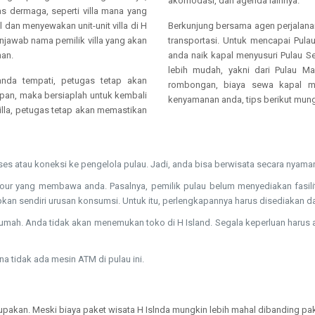
akomodasi, dan agenda lainnya.
s dermaga, seperti villa mana yang
l dan menyewakan unit-unit villa di H
Berkunjung bersama agen perjalanan
menjawab nama pemilik villa yang akan
transportasi. Untuk mencapai Pulau
nan.
anda naik kapal menyusuri Pulau Se
lebih mudah, yakni dari Pulau Ma
anda tempati, petugas tetap akan
rombongan, biaya sewa kapal me
apan, maka bersiaplah untuk kembali
kenyamanan anda, tips berikut mun
villa, petugas tetap akan memastikan
ses atau koneksi ke pengelola pulau. Jadi, anda bisa berwisata secara nyama
yang membawa anda. Pasalnya, pemilik pulau belum menyediakan fasilitas re
an sendiri urusan konsumsi. Untuk itu, perlengkapannya harus disediakan da
umah. Anda tidak akan menemukan toko di H Island. Segala keperluan harus a
a tidak ada mesin ATM di pulau ini.
pakan. Meski biaya paket wisata H Islnda mungkin lebih mahal dibanding paket