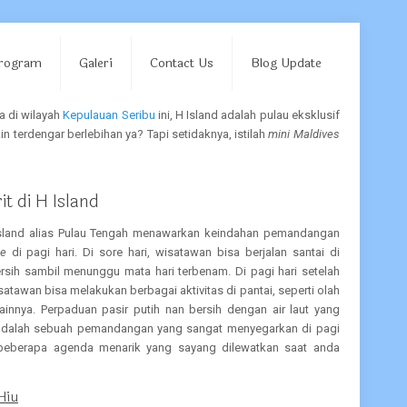
Program
Galeri
Contact Us
Blog Update
a di wilayah
Kepulauan Seribu
ini, H Island adalah pulau eksklusif
terdengar berlebihan ya? Tapi setidaknya, istilah
mini Maldives
it di H Island
Island alias Pulau Tengah menawarkan keindahan pemandangan
se
di pagi hari. Di sore hari, wisatawan bisa berjalan santai di
rsih sambil menunggu mata hari terbenam. Di pagi hari setelah
satawan bisa melakukan berbagai aktivitas di pantai, seperti olah
lainnya. Perpaduan pasir putih nan bersih dengan air laut yang
 adalah sebuah pemandangan yang sangat menyegarkan di pagi
ada beberapa agenda menarik yang sayang dilewatkan saat anda
Hiu