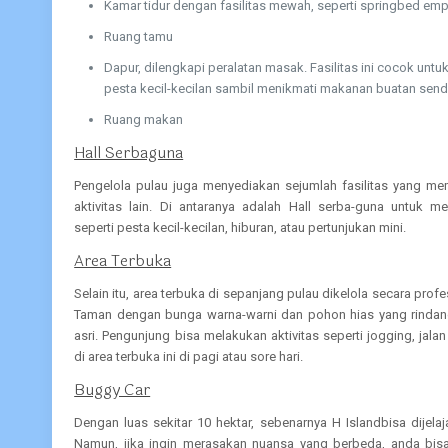
Kamar tidur dengan fasilitas mewah, seperti springbed emp
Ruang tamu
Dapur, dilengkapi peralatan masak. Fasilitas ini cocok un
pesta kecil-kecilan sambil menikmati makanan buatan sendi
Ruang makan
Hall Serbaguna
Pengelola pulau juga menyediakan sejumlah fasilitas yang 
aktivitas lain. Di antaranya adalah Hall serba-guna untuk m
seperti pesta kecil-kecilan, hiburan, atau pertunjukan mini.
Area Terbuka
Selain itu, area terbuka di sepanjang pulau dikelola secara prof
Taman dengan bunga warna-warni dan pohon hias yang rind
asri. Pengunjung bisa melakukan aktivitas seperti jogging, jal
di area terbuka ini di pagi atau sore hari.
Buggy Car
Dengan luas sekitar 10 hektar, sebenarnya H Islandbisa dijela
Namun, jika ingin merasakan nuansa yang berbeda, anda bis