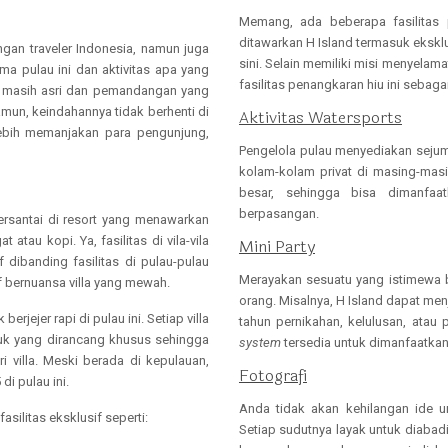
Memang, ada beberapa fasilitas 
ditawarkan H Island termasuk eksklus
an traveler Indonesia, namun juga
sini. Selain memiliki misi menyelam
ama pulau ini dan aktivitas apa yang
fasilitas penangkaran hiu ini sebaga
g masih asri dan pemandangan yang
amun, keindahannya tidak berhenti di
Aktivitas Watersports
lebih memanjakan para pengunjung,
Pengelola pulau menyediakan sejumla
kolam-kolam privat di masing-masi
besar, sehingga bisa dimanfaa
berpasangan.
santai di resort yang menawarkan
tau kopi. Ya, fasilitas di vila-vila
Mini Party
ibanding fasilitas di pulau-pulau
Merayakan sesuatu yang istimewa 
if bernuansa villa yang mewah.
orang. Misalnya, H Island dapat men
jejer rapi di pulau ini. Setiap villa
tahun pernikahan, kelulusan, atau 
duk yang dirancang khusus sehingga
system
tersedia untuk dimanfaatka
villa. Meski berada di kepulauan,
Fotografi
di pulau ini.
Anda tidak akan kehilangan ide
fasilitas eksklusif seperti:
Setiap sudutnya layak untuk diabad