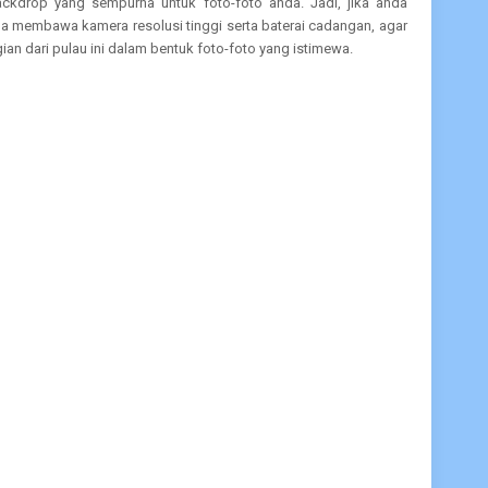
kdrop yang sempurna untuk foto-foto anda. Jadi, jika anda
upa membawa kamera resolusi tinggi serta baterai cadangan, agar
an dari pulau ini dalam bentuk foto-foto yang istimewa.