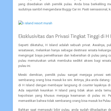
yang disediakan oleh pemilik pulau. Anda bisa berkeliling m
sudutnya sambil mengendarai Buggy Car ini. Pasti sensasional, 
Eksklusivitas dan Privasi Tingkat Tinggi di H 
Seperti diketahui, H Island adalah sebuah privat. Awalnya, p
wisatawan, melainkan hanya sebagai destinasi wisata keluarga
mengingat biaya pemeliharaan dan kebersihan di pulau yang cu
pulau memutuskan untuk membuka sedikit akses bagi wisat
pulau ini.
Meski demikian, pemilik pulau sangat menjaga privasi set
sembarang orang bisa masuk ke sini. Artinya, jika anda datang
di H Island dengan membayar langsung di
counter
layaknya di
Ada sejumlah keunikan H Island yang tidak akan anda temui 
kepolisian yang khusus menjaga keamanan di pulau ini. Pen
memastikan bahwa tidak sembarang orang bisa masuk ke Pulau
Bahkan saat memasuki bibir pulau, anda sudah dihadapkan de