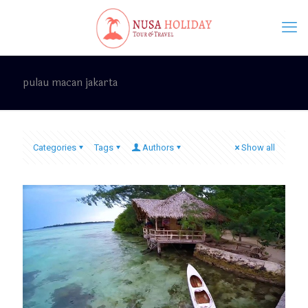
pulau macan jakarta
Categories
Tags
Authors
Show all