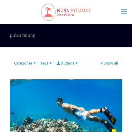
pulau tidung
Categories
Tags
Authors
Show all