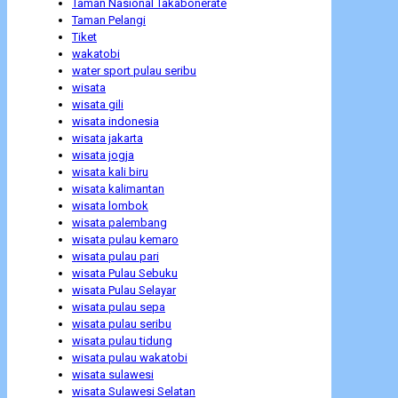
Taman Nasional Takabonerate
Taman Pelangi
Tiket
wakatobi
water sport pulau seribu
wisata
wisata gili
wisata indonesia
wisata jakarta
wisata jogja
wisata kali biru
wisata kalimantan
wisata lombok
wisata palembang
wisata pulau kemaro
wisata pulau pari
wisata Pulau Sebuku
wisata Pulau Selayar
wisata pulau sepa
wisata pulau seribu
wisata pulau tidung
wisata pulau wakatobi
wisata sulawesi
wisata Sulawesi Selatan