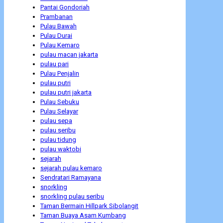
Pantai Gondoriah
Prambanan
Pulau Bawah
Pulau Durai
Pulau Kemaro
pulau macan jakarta
pulau pari
Pulau Penjalin
pulau putri
pulau putri jakarta
Pulau Sebuku
Pulau Selayar
pulau sepa
pulau seribu
pulau tidung
pulau waktobi
sejarah
sejarah pulau kemaro
Sendratari Ramayana
snorkling
snorkling pulau seribu
Taman Bermain Hillpark Sibolangit
Taman Buaya Asam Kumbang