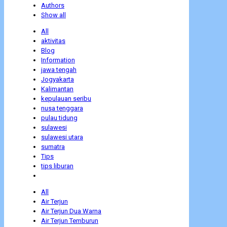
Authors
Show all
All
aktivitas
Blog
Information
jawa tengah
Jogyakarta
Kalimantan
kepulauan seribu
nusa tenggara
pulau tidung
sulawesi
sulawesi utara
sumatra
Tips
tips liburan
All
Air Terjun
Air Terjun Dua Warna
Air Terjun Temburun